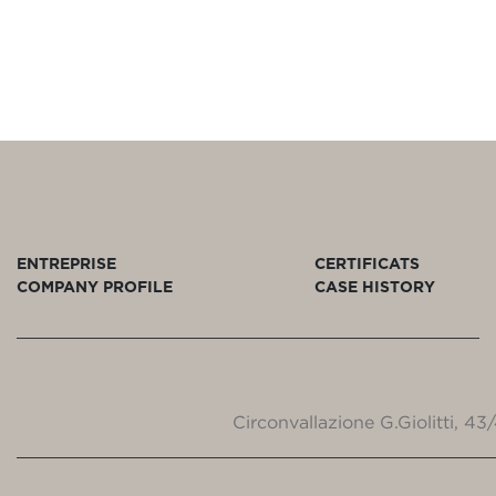
ENTREPRISE
CERTIFICATS
COMPANY PROFILE
CASE HISTORY
Circonvallazione G.Giolitti, 4