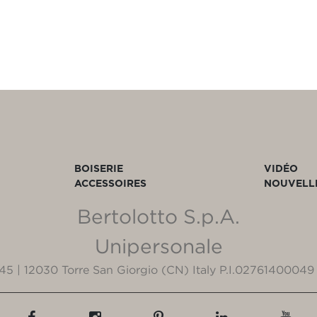
BOISERIE
VIDÉO
ACCESSOIRES
NOUVELL
Bertolotto S.p.A.
Unipersonale
3/45 | 12030 Torre San Giorgio (CN) Italy P.I.02761400049 