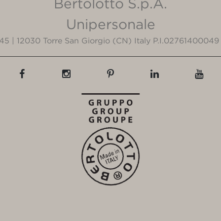
Bertolotto S.p.A.
Unipersonale
3/45 | 12030 Torre San Giorgio (CN) Italy P.I.02761400049 