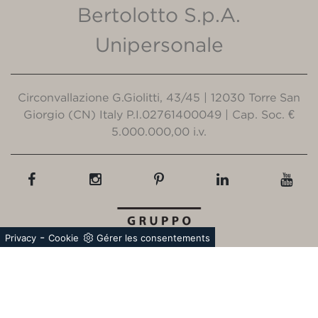
Bertolotto S.p.A.
Unipersonale
Circonvallazione G.Giolitti, 43/45 | 12030 Torre San
Giorgio (CN) Italy P.I.02761400049 | Cap. Soc. €
5.000.000,00 i.v.
-
Privacy
Cookie
Gérer les consentements