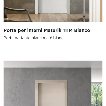
Porta per interni Materik 111M Bianco
Porte battante blanc maté blanc.