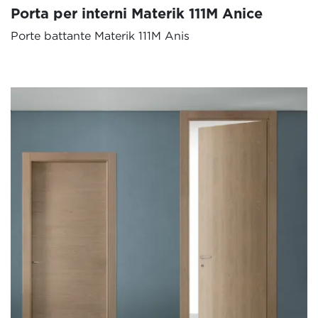
Porta per interni Materik 111M Anice
Porte battante Materik 111M Anis