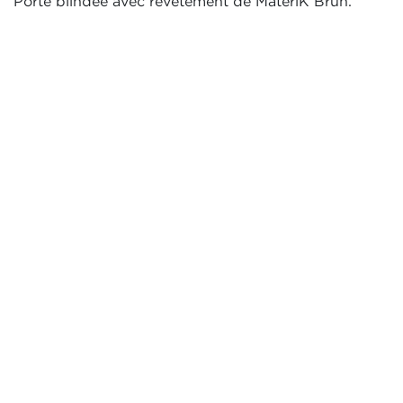
Porte blindée avec revêtement de MatériK Brun.