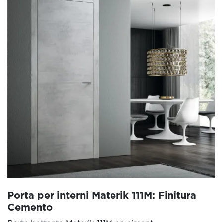
Porta per interni Materik 111M: Finitura
Cemento