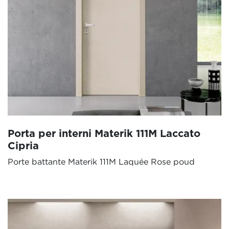
Porta per interni Materik 111M Laccato
Cipria
Porte battante Materik 111M Laquée Rose poud