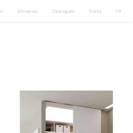
es
Entreprise
Catalogues
Stores
FR