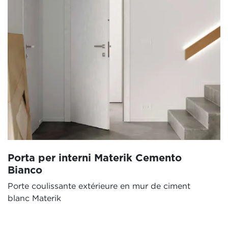
Porta per interni Materik Cemento
Bianco
Porte coulissante extérieure en mur de ciment
blanc Materik