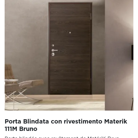
Porta Blindata con rivestimento Materik
111M Bruno