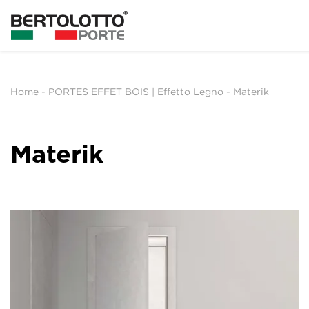
Home
-
PORTES EFFET BOIS | Effetto Legno
-
Materik
Materik