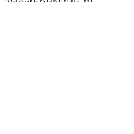
Porte battante Materik 111M en ciment