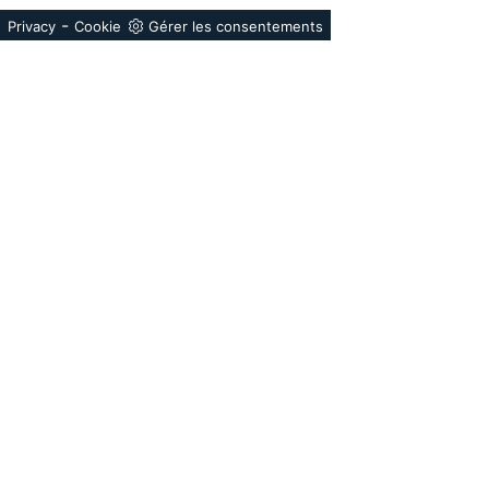
-
Privacy
Cookie
Gérer les consentements
®
Le Forest Stewardship Council
est une O.N.G. qui
promeut une gestion des forêts mondiales
socialement utile, durable d’un point de vue éthique
et économique. Pour en savoir plus, visitez le site
www.fsc.org. Les produits certifiés FSC® sont
disponibles à la demande.