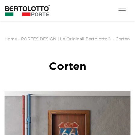
Home
-
PORTES DESIGN | Le Originali Bertolotto®
-
Corten
Corten