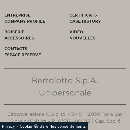
ENTREPRISE
CERTIFICATS
COMPANY PROFILE
CASE HISTORY
BOISERIE
VIDÉO
ACCESSOIRES
NOUVELLES
CONTACTS
ESPACE RESERVE
Bertolotto S.p.A.
Unipersonale
Circonvallazione G.Giolitti, 43/45 | 12030 Torre San
Giorgio (CN) Italy P.I.02761400049 | Cap. Soc. €
-
Privacy
Cookie
Gérer les consentements
5.000.000,00 i.v.