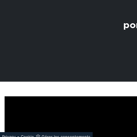
po
-
Privacy
Cookie
Gérer les consentements