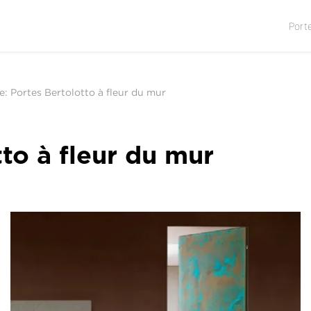
Port
e: Portes Bertolotto à fleur du mur
tto à fleur du mur