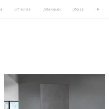
es
Entreprise
Catalogues
Stores
FR