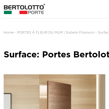
Home
-
PORTES À FLEUR DU MUR | Sistemi Filomuro
-
Surfac
Surface: Portes Bertolo