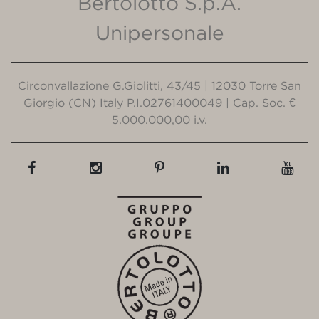
Bertolotto S.p.A.
Unipersonale
Circonvallazione G.Giolitti, 43/45 | 12030 Torre San
Giorgio (CN) Italy P.I.02761400049 | Cap. Soc. €
5.000.000,00 i.v.