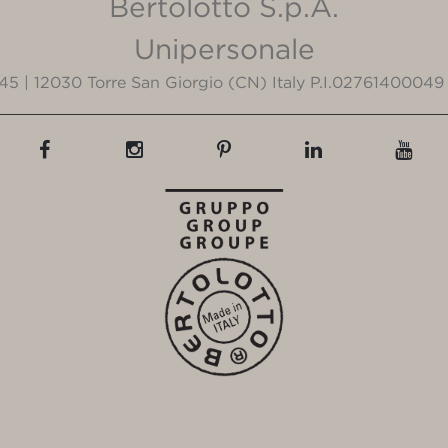
Bertolotto S.p.A.
Unipersonale
3/45 | 12030 Torre San Giorgio (CN) Italy P.I.02761400049 