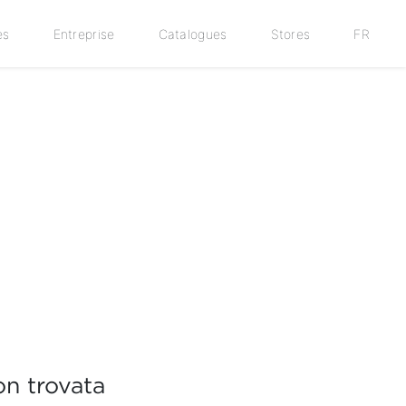
es
Entreprise
Catalogues
Stores
FR
n trovata