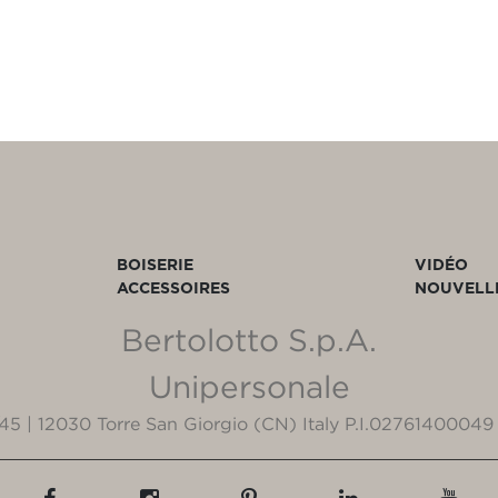
BOISERIE
VIDÉO
ACCESSOIRES
NOUVELL
Bertolotto S.p.A.
Unipersonale
3/45 | 12030 Torre San Giorgio (CN) Italy P.I.02761400049 