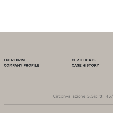
ENTREPRISE
CERTIFICATS
COMPANY PROFILE
CASE HISTORY
Circonvallazione G.Giolitti, 4