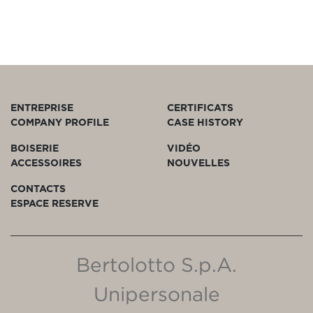
ENTREPRISE
CERTIFICATS
COMPANY PROFILE
CASE HISTORY
BOISERIE
VIDÉO
ACCESSOIRES
NOUVELLES
CONTACTS
ESPACE RESERVE
Bertolotto S.p.A.
Unipersonale