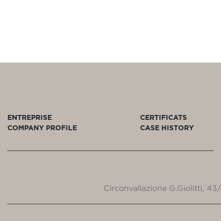
ENTREPRISE
CERTIFICATS
COMPANY PROFILE
CASE HISTORY
Circonvallazione G.Giolitti, 4