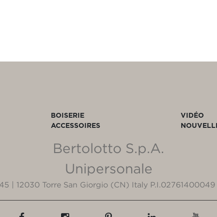
BOISERIE
VIDÉO
ACCESSOIRES
NOUVELL
Bertolotto S.p.A.
Unipersonale
3/45 | 12030 Torre San Giorgio (CN) Italy P.I.02761400049 