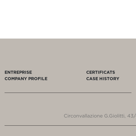
ENTREPRISE
CERTIFICATS
COMPANY PROFILE
CASE HISTORY
Circonvallazione G.Giolitti, 4