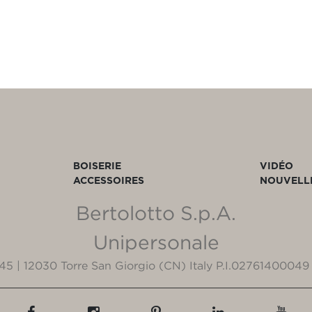
BOISERIE
VIDÉO
ACCESSOIRES
NOUVELL
Bertolotto S.p.A.
Unipersonale
3/45 | 12030 Torre San Giorgio (CN) Italy P.I.02761400049 