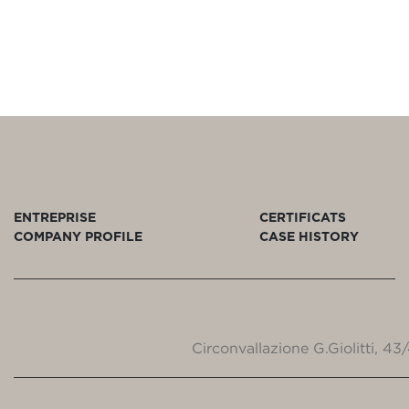
ENTREPRISE
CERTIFICATS
COMPANY PROFILE
CASE HISTORY
Circonvallazione G.Giolitti, 4