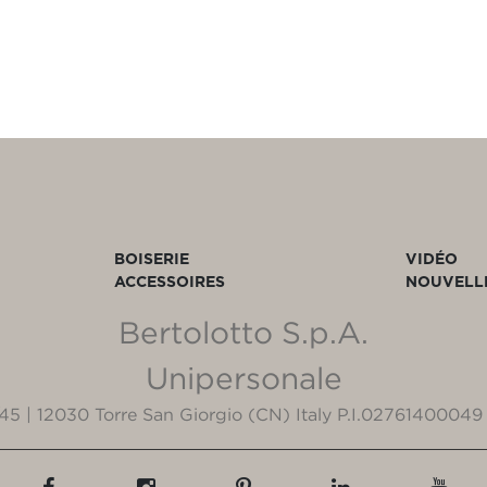
BOISERIE
VIDÉO
ACCESSOIRES
NOUVELL
Bertolotto S.p.A.
Unipersonale
3/45 | 12030 Torre San Giorgio (CN) Italy P.I.02761400049 