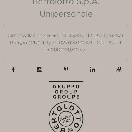
Bertolotto S.p.A.
Unipersonale
Circonvallazione G.Giolitti, 43/45 | 12030 Torre San
Giorgio (CN) Italy P.I.02761400049 | Cap. Soc. €
5.000.000,00 i.v.