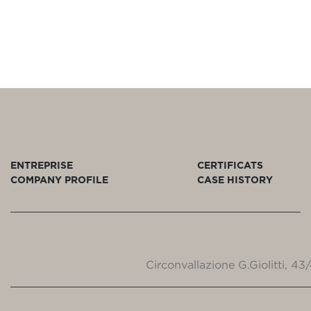
ENTREPRISE
CERTIFICATS
COMPANY PROFILE
CASE HISTORY
Circonvallazione G.Giolitti, 4