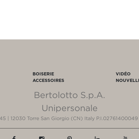
BOISERIE
VIDÉO
ACCESSOIRES
NOUVELL
Bertolotto S.p.A.
Unipersonale
3/45 | 12030 Torre San Giorgio (CN) Italy P.I.02761400049 