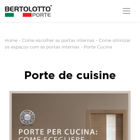
Home
-
Come escolher as portas internas
-
Come otimizar
os espaços com as portas internas
-
Porte Cucina
Porte de cuisine