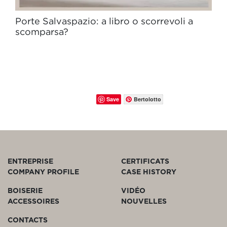
Porte Salvaspazio: a libro o scorrevoli a
scomparsa?
Save
Bertolotto
ENTREPRISE
CERTIFICATS
COMPANY PROFILE
CASE HISTORY
BOISERIE
VIDÉO
ACCESSOIRES
NOUVELLES
CONTACTS