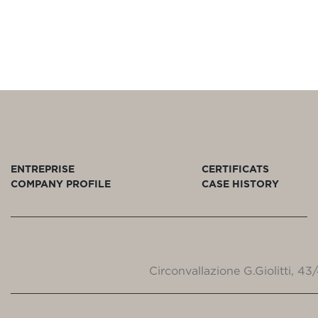
ENTREPRISE
CERTIFICATS
COMPANY PROFILE
CASE HISTORY
Circonvallazione G.Giolitti, 4