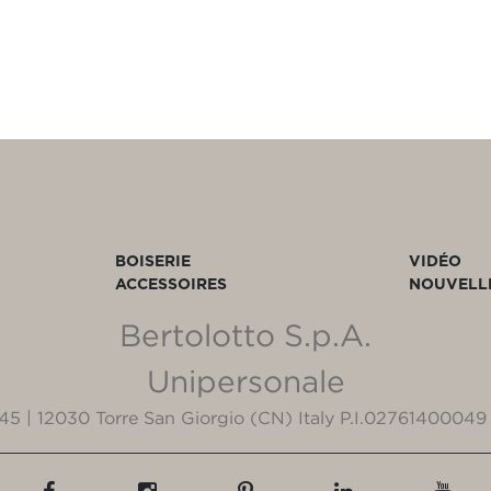
BOISERIE
VIDÉO
ACCESSOIRES
NOUVELL
Bertolotto S.p.A.
Unipersonale
3/45 | 12030 Torre San Giorgio (CN) Italy P.I.02761400049 