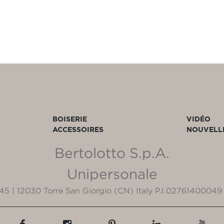
BOISERIE
VIDÉO
ACCESSOIRES
NOUVELL
Bertolotto S.p.A.
Unipersonale
3/45 | 12030 Torre San Giorgio (CN) Italy P.I.02761400049 