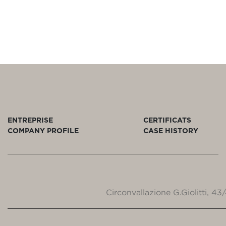
ENTREPRISE
CERTIFICATS
COMPANY PROFILE
CASE HISTORY
Circonvallazione G.Giolitti, 4