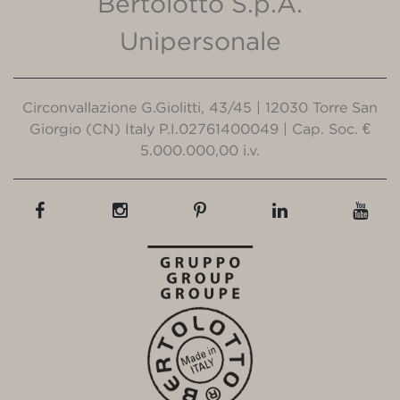
Bertolotto S.p.A.
Unipersonale
Circonvallazione G.Giolitti, 43/45 | 12030 Torre San
Giorgio (CN) Italy P.I.02761400049 | Cap. Soc. €
5.000.000,00 i.v.