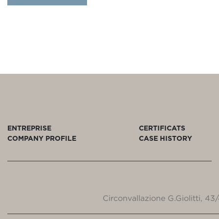
ENTREPRISE
CERTIFICATS
COMPANY PROFILE
CASE HISTORY
Circonvallazione G.Giolitti, 4