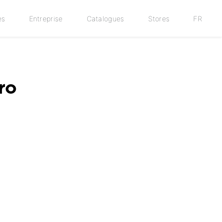
es
Entreprise
Catalogues
Stores
FR
ro