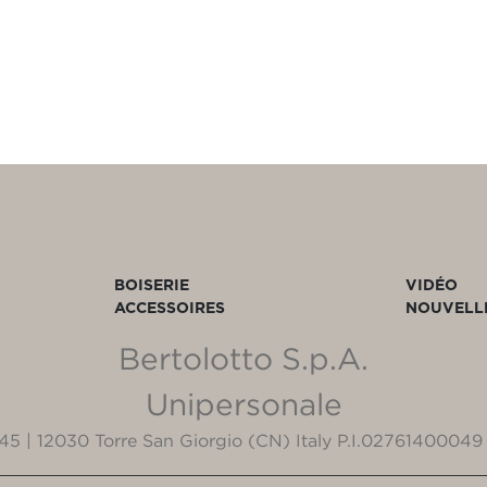
BOISERIE
VIDÉO
ACCESSOIRES
NOUVELL
Bertolotto S.p.A.
Unipersonale
3/45 | 12030 Torre San Giorgio (CN) Italy P.I.02761400049 