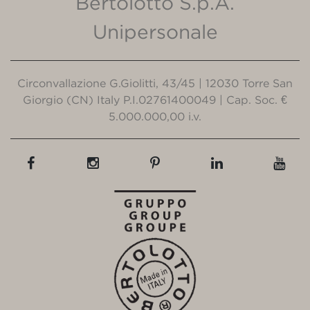
Bertolotto S.p.A.
Unipersonale
Circonvallazione G.Giolitti, 43/45 | 12030 Torre San
Giorgio (CN) Italy P.I.02761400049 | Cap. Soc. €
5.000.000,00 i.v.