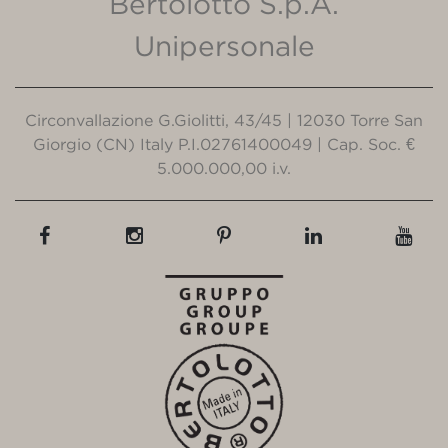
Bertolotto S.p.A.
Unipersonale
Circonvallazione G.Giolitti, 43/45 | 12030 Torre San
Giorgio (CN) Italy P.I.02761400049 | Cap. Soc. €
5.000.000,00 i.v.