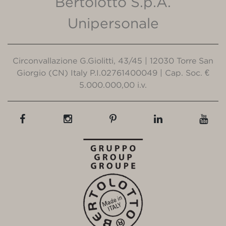
Bertolotto S.p.A.
Unipersonale
Circonvallazione G.Giolitti, 43/45 | 12030 Torre San
Giorgio (CN) Italy P.I.02761400049 | Cap. Soc. €
5.000.000,00 i.v.