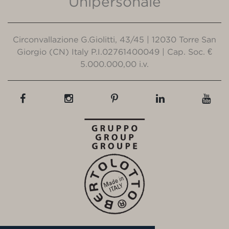
Unipersonale
Circonvallazione G.Giolitti, 43/45 | 12030 Torre San
Giorgio (CN) Italy P.I.02761400049 | Cap. Soc. €
5.000.000,00 i.v.