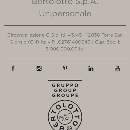
Bertolotto S.p.A.
Unipersonale
Circonvallazione G.Giolitti, 43/45 | 12030 Torre San
Giorgio (CN) Italy P.I.02761400049 | Cap. Soc. €
5.000.000,00 i.v.