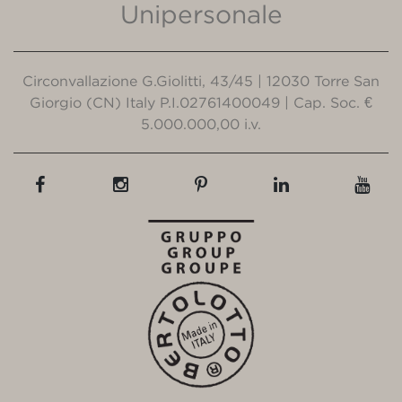
Unipersonale
Circonvallazione G.Giolitti, 43/45 | 12030 Torre San
Giorgio (CN) Italy P.I.02761400049 | Cap. Soc. €
5.000.000,00 i.v.