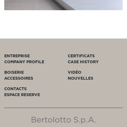
ENTREPRISE
CERTIFICATS
COMPANY PROFILE
CASE HISTORY
BOISERIE
VIDÉO
ACCESSOIRES
NOUVELLES
CONTACTS
ESPACE RESERVE
Bertolotto S.p.A.