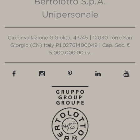
Bertolotto S.p.A.
Unipersonale
Circonvallazione G.Giolitti, 43/45 | 12030 Torre San
Giorgio (CN) Italy P.I.02761400049 | Cap. Soc. €
5.000.000,00 i.v.