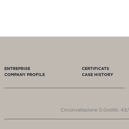
ENTREPRISE
CERTIFICATS
COMPANY PROFILE
CASE HISTORY
Circonvallazione G.Giolitti, 4