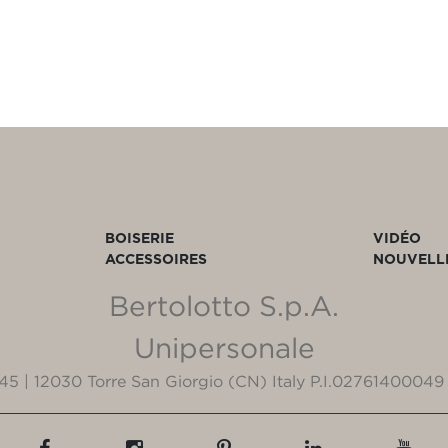
BOISERIE
VIDÉO
ACCESSOIRES
NOUVELL
Bertolotto S.p.A.
Unipersonale
3/45 | 12030 Torre San Giorgio (CN) Italy P.I.02761400049 