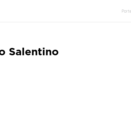
Port
io Salentino