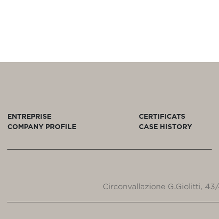
ENTREPRISE
CERTIFICATS
COMPANY PROFILE
CASE HISTORY
Circonvallazione G.Giolitti, 4