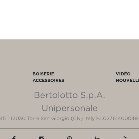
BOISERIE
VIDÉO
ACCESSOIRES
NOUVELL
Bertolotto S.p.A.
Unipersonale
3/45 | 12030 Torre San Giorgio (CN) Italy P.I.02761400049 