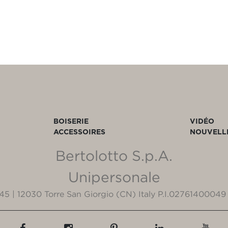
BOISERIE
VIDÉO
ACCESSOIRES
NOUVELL
Bertolotto S.p.A.
Unipersonale
3/45 | 12030 Torre San Giorgio (CN) Italy P.I.02761400049 