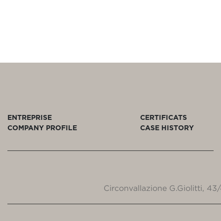
ENTREPRISE
CERTIFICATS
COMPANY PROFILE
CASE HISTORY
Circonvallazione G.Giolitti, 4