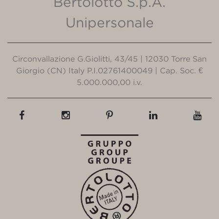
Bertolotto S.p.A.
Unipersonale
Circonvallazione G.Giolitti, 43/45 | 12030 Torre San
Giorgio (CN) Italy P.I.02761400049 | Cap. Soc. €
5.000.000,00 i.v.