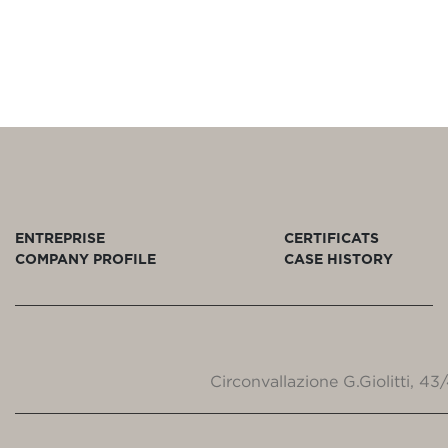
ENTREPRISE
CERTIFICATS
COMPANY PROFILE
CASE HISTORY
Circonvallazione G.Giolitti, 4