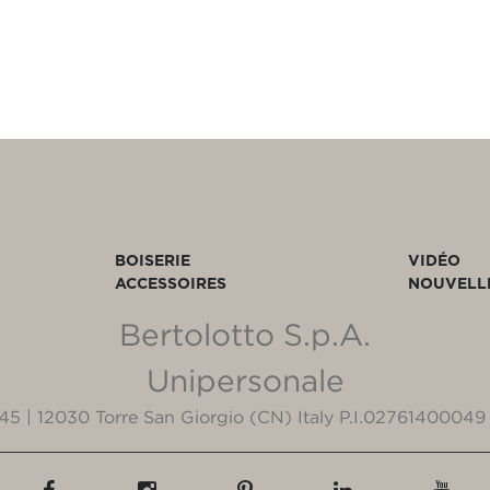
BOISERIE
VIDÉO
ACCESSOIRES
NOUVELL
Bertolotto S.p.A.
Unipersonale
3/45 | 12030 Torre San Giorgio (CN) Italy P.I.02761400049 