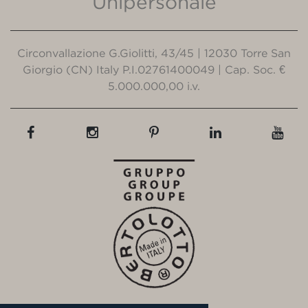
Unipersonale
Circonvallazione G.Giolitti, 43/45 | 12030 Torre San
Giorgio (CN) Italy P.I.02761400049 | Cap. Soc. €
5.000.000,00 i.v.