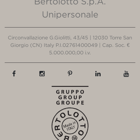
Bertolotto S.p.A.
Unipersonale
Circonvallazione G.Giolitti, 43/45 | 12030 Torre San
Giorgio (CN) Italy P.I.02761400049 | Cap. Soc. €
5.000.000,00 i.v.