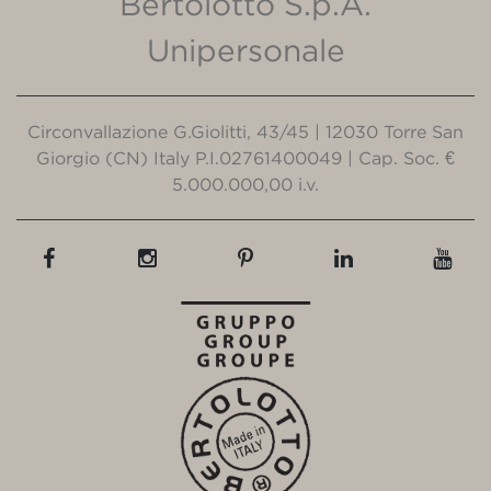
Bertolotto S.p.A.
Unipersonale
Circonvallazione G.Giolitti, 43/45 | 12030 Torre San
Giorgio (CN) Italy P.I.02761400049 | Cap. Soc. €
5.000.000,00 i.v.