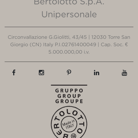
Bertolotto S.p.A.
Unipersonale
Circonvallazione G.Giolitti, 43/45 | 12030 Torre San
Giorgio (CN) Italy P.I.02761400049 | Cap. Soc. €
5.000.000,00 i.v.