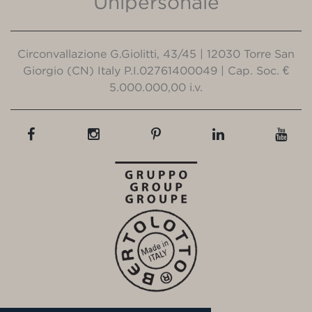
Unipersonale
Circonvallazione G.Giolitti, 43/45 | 12030 Torre San
Giorgio (CN) Italy P.I.02761400049 | Cap. Soc. €
5.000.000,00 i.v.