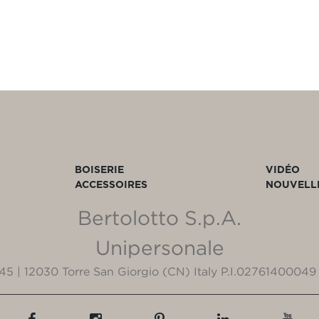
BOISERIE
VIDÉO
ACCESSOIRES
NOUVELL
Bertolotto S.p.A.
Unipersonale
3/45 | 12030 Torre San Giorgio (CN) Italy P.I.02761400049 