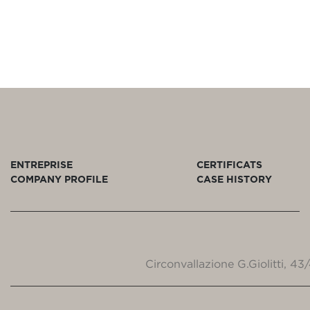
ENTREPRISE
CERTIFICATS
COMPANY PROFILE
CASE HISTORY
Circonvallazione G.Giolitti, 4