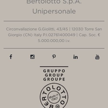
Bertolotto S.p.A.
Unipersonale
Circonvallazione G.Giolitti, 43/45 | 12030 Torre San
Giorgio (CN) Italy P.I.02761400049 | Cap. Soc. €
5.000.000,00 i.v.