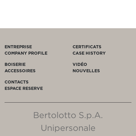
ENTREPRISE
CERTIFICATS
COMPANY PROFILE
CASE HISTORY
BOISERIE
VIDÉO
ACCESSOIRES
NOUVELLES
CONTACTS
ESPACE RESERVE
Bertolotto S.p.A.
Unipersonale