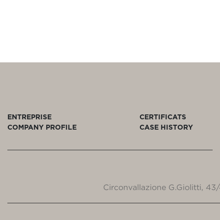
ENTREPRISE
CERTIFICATS
COMPANY PROFILE
CASE HISTORY
Circonvallazione G.Giolitti, 4