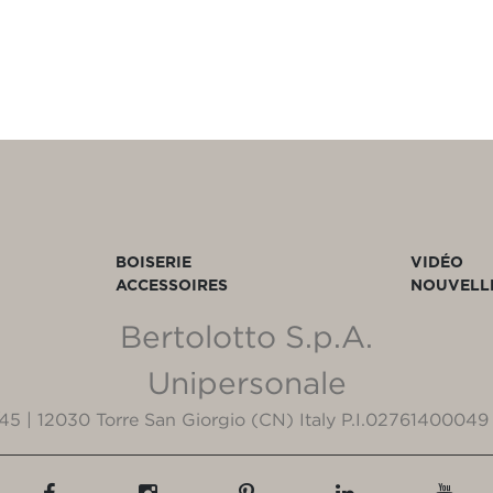
BOISERIE
VIDÉO
ACCESSOIRES
NOUVELL
Bertolotto S.p.A.
Unipersonale
3/45 | 12030 Torre San Giorgio (CN) Italy P.I.02761400049 