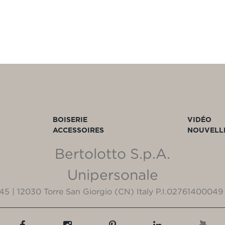
BOISERIE
VIDÉO
ACCESSOIRES
NOUVELL
Bertolotto S.p.A.
Unipersonale
3/45 | 12030 Torre San Giorgio (CN) Italy P.I.02761400049 