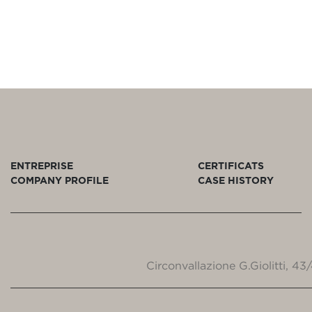
ENTREPRISE
CERTIFICATS
COMPANY PROFILE
CASE HISTORY
Circonvallazione G.Giolitti, 4