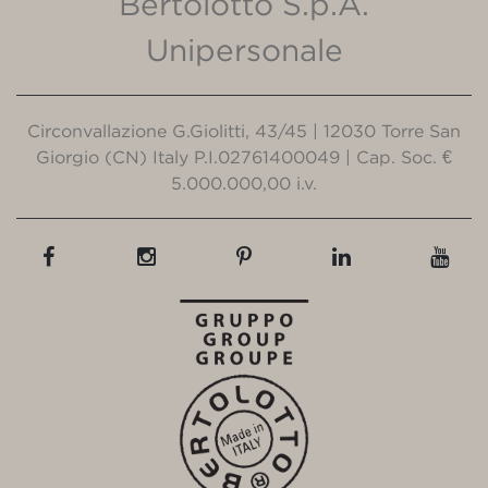
Bertolotto S.p.A.
Unipersonale
Circonvallazione G.Giolitti, 43/45 | 12030 Torre San
Giorgio (CN) Italy P.I.02761400049 | Cap. Soc. €
5.000.000,00 i.v.