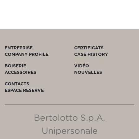
ENTREPRISE
CERTIFICATS
COMPANY PROFILE
CASE HISTORY
BOISERIE
VIDÉO
ACCESSOIRES
NOUVELLES
CONTACTS
ESPACE RESERVE
Bertolotto S.p.A.
Unipersonale