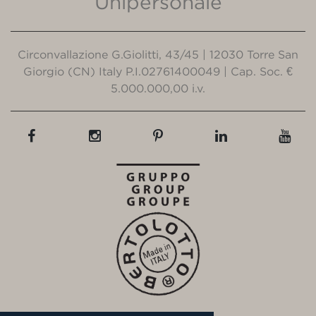
Unipersonale
Circonvallazione G.Giolitti, 43/45 | 12030 Torre San
Giorgio (CN) Italy P.I.02761400049 | Cap. Soc. €
5.000.000,00 i.v.