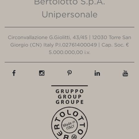
Bertolotto S.p.A.
Unipersonale
Circonvallazione G.Giolitti, 43/45 | 12030 Torre San
Giorgio (CN) Italy P.I.02761400049 | Cap. Soc. €
5.000.000,00 i.v.