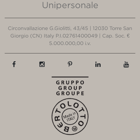
Unipersonale
Circonvallazione G.Giolitti, 43/45 | 12030 Torre San
Giorgio (CN) Italy P.I.02761400049 | Cap. Soc. €
5.000.000,00 i.v.