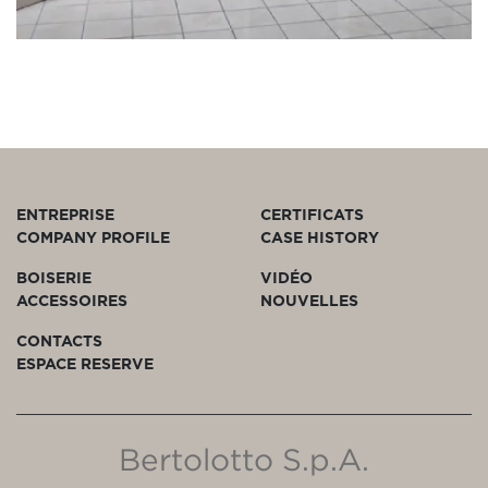
ENTREPRISE
CERTIFICATS
COMPANY PROFILE
CASE HISTORY
BOISERIE
VIDÉO
ACCESSOIRES
NOUVELLES
CONTACTS
ESPACE RESERVE
Bertolotto S.p.A.